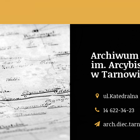
Archiwum 
im. Arcybi
w Tarnowi
ul.Katedralna
14 622-34-23
arch.diec.ta