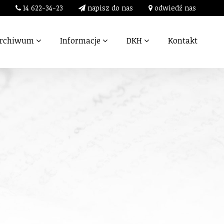
14 622-34-23
napisz do nas
odwiedź nas
archiwum
Informacje
DKH
Kontakt